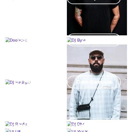
Doobious
DJ Byte
DJ Hedspin
Dan Gerous
DJ Ronfa
DJ DNO
DJ OK
DJ Wybe