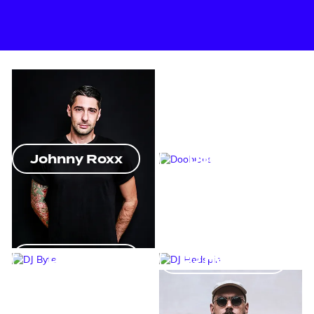
Johnny Roxx
Doobious
DJ Byte
DJ Hedspin