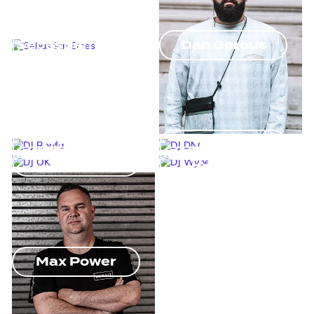
Sebastian Emes
Dan Gerous
DJ Ronfa
DJ DNO
DJ OK
DJ Wybe
Max Power