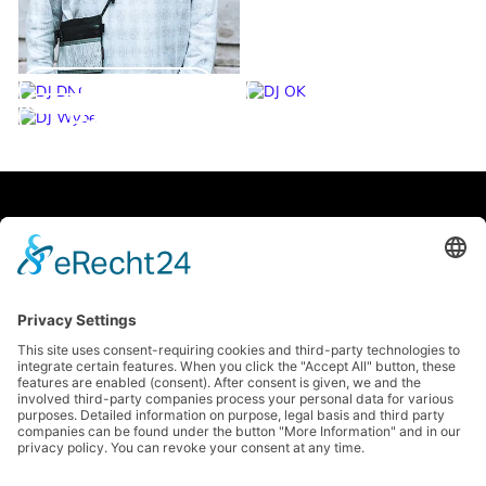
DJ DNO
DJ OK
DJ Wybe
Facebook
Soundcloud
Instagram