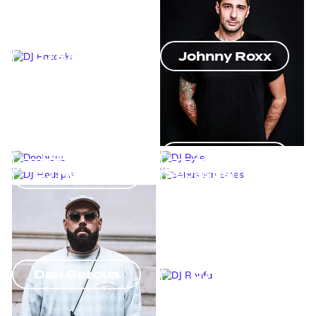
DJ Bazooka
Johnny Roxx
Doobious
DJ Byte
DJ Hedspin
Sebastian Emes
Dan Gerous
DJ Ronfa