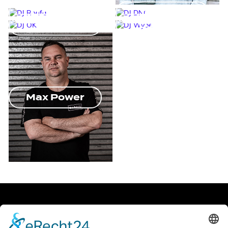
DJ Ronfa
DJ DNO
DJ OK
DJ Wybe
Max Power
Facebook