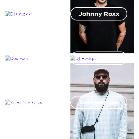
DJ Bazooka
Johnny Roxx
Doobious
DJ Hedspin
Sebastian Emes
Dan Gerous