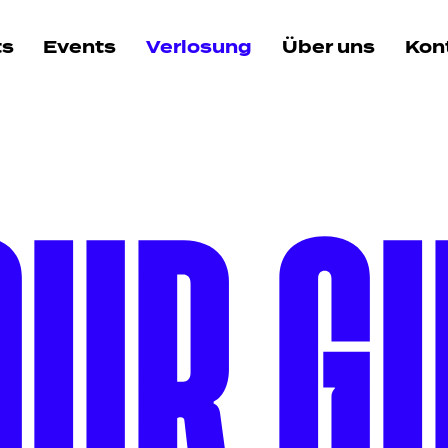
ts
Events
Verlosung
Über uns
Kon
OUR G