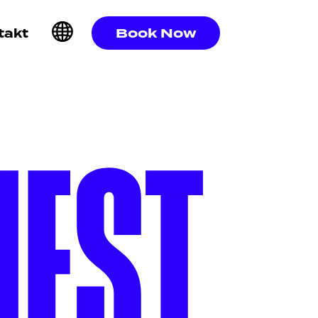
Book Now
takt
UEST