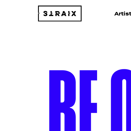
Artis
BE 