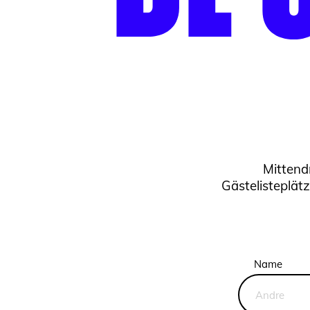
Mittend
Gästelisteplät
Name